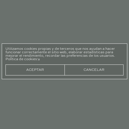
ESTUDIO
Landabarri
Bidea,
1,
Oficina
205
-
48940
Leioa,
Bizkaia
Utilizamos cookies propias y de terceros que nos ayudan a hacer
funcionar correctamente el sitio web, elaborar estadísticas para
mejorar el rendimiento, recordar las preferencias de los usuarios.
Política de cookies
CONTACTO
in56@in56.es
ACEPTAR
CANCELAR
946126078
NUESTRAS
REDES
Instagram
Facebook