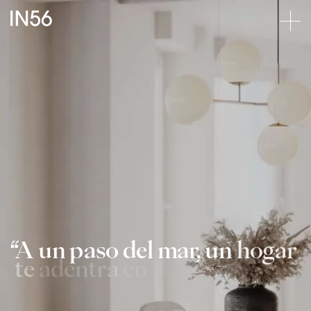
A
un
paso
del
mar,
un
hogar
te
adentra
en
el
Cantábrico