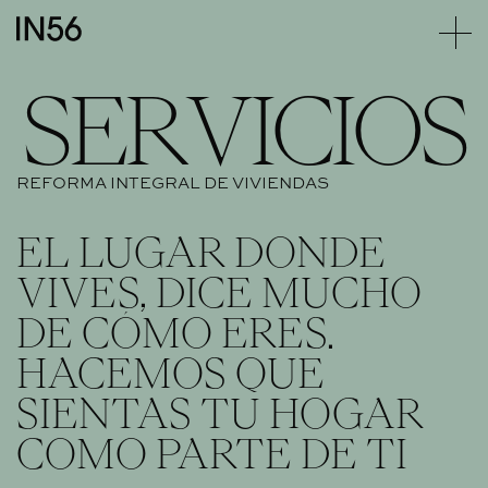
S
E
R
V
I
C
I
O
S
REFORMA INTEGRAL DE VIVIENDAS
EL
LUGAR
DONDE
VIVES,
DICE
MUCHO
DE
CÓMO
ERES.
HACEMOS
QUE
SIENTAS
TU
HOGAR
COMO
PARTE
DE
TI