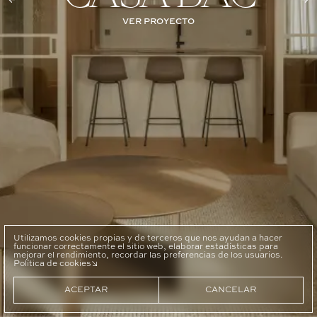
←
→
VER PROYECTO
VER
Utilizamos cookies propias y de terceros que nos ayudan a hacer
funcionar correctamente el sitio web, elaborar estadísticas para
mejorar el rendimiento, recordar las preferencias de los usuarios.
Política de cookies
ACEPTAR
CANCELAR