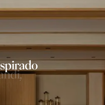
nspirado
andi,
ica
de
elegantes
ne
a
la