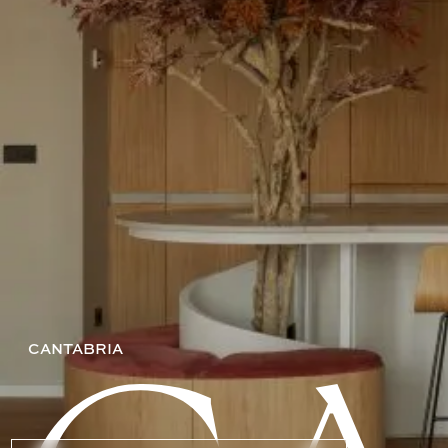
elección
de
ma
orgánicos
y
na
CANTABRIA