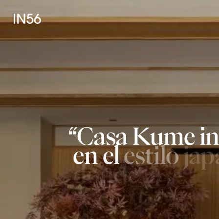
Casa
Kume
i
en
el
estilo
jap
donde
la
estét
líneas
finas
y
japonesas
se
u