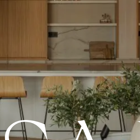
teriales
turales.