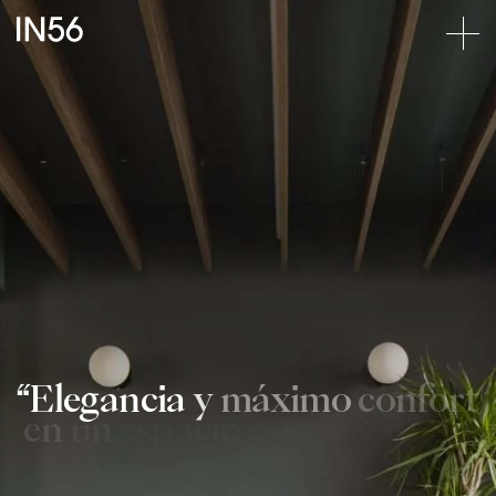
Elegancia
y
máximo
confort
en
un
espacio
estimulante