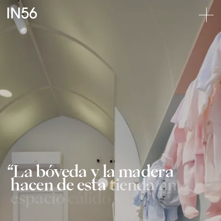
La
bóveda
y
la
madera
hacen
de
esta
tienda
un
espacio
cálido
y
acogedor