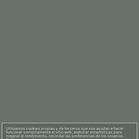
in56@in56.es
946126078
NUESTRAS
REDES
Instagram
Facebook
Pinterest
Utilizamos cookies propias y de terceros que nos ayudan a hacer
funcionar correctamente el sitio web, elaborar estadísticas para
mejorar el rendimiento, recordar las preferencias de los usuarios.