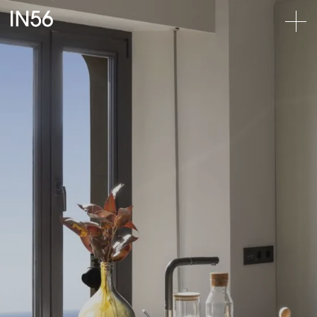
UNA
VIVIENDA
ELEGANTE,
LIGERA
Y
LLENA
DE
PAZ